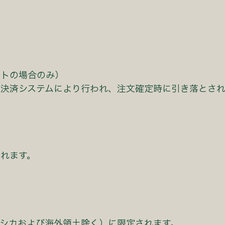
クトの場合のみ）
ン決済システムにより⾏われ、注⽂確定時に引き落とさ
れます。
シカおよび海外領⼟除く）に限定されます。