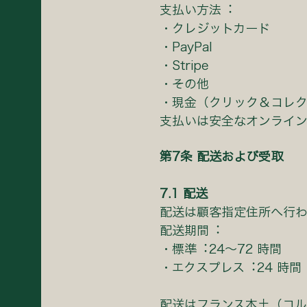
⽀払い⽅法︓
・クレジットカード
・PayPal
・Stripe
・その他
・現⾦（クリック＆コレ
⽀払いは安全なオンライ
第7条 配送および受取
7.1 配送
配送は顧客指定住所へ⾏わ
配送期間︓
・標準︓24〜72 時間
・エクスプレス︓24 時間
配送はフランス本⼟（コル