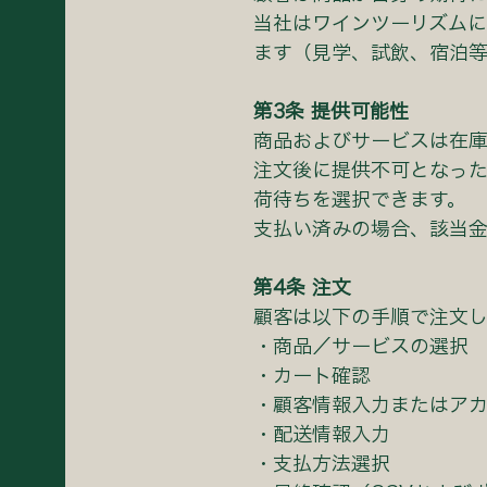
当社はワインツーリズム
ます（⾒学、試飲、宿泊等
第3条 提供可能性
商品およびサービスは在庫
注⽂後に提供不可となっ
荷待ちを選択できます。
⽀払い済みの場合、該当⾦
第4条 注⽂
顧客は以下の⼿順で注⽂
・商品／サービスの選択
・カート確認
・顧客情報⼊⼒またはア
・配送情報⼊⼒
・⽀払⽅法選択