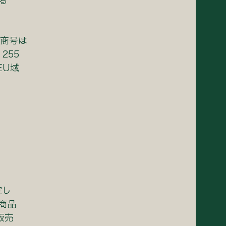
る
、商号は
255
、EU域
定し
商品
販売