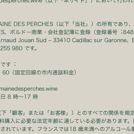
desperches.wine
（以下「本サイト」）において⾏われ
AINE DES PERCHES（以下「当社」）の所有であり
RCHES、ボルドー商業・会社登記簿に登録（登録番号︓848 
d Jouan Sud – 33410 Cadillac sur Garonne
 255 980 です。
能です︓
8 71 60（固定回線の市内通話料⾦）
mainedesperches.wine
 8 時〜17 時
以下「顧客」または「お客様」）とのすべての関係を規
料購⼊に必要な法定年齢に達している必要があります。
されています。フランスでは18 歳未満へのアルコール