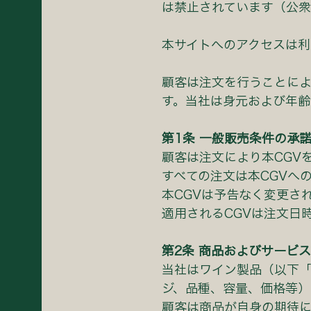
は禁⽌されています（公衆衛⽣
本サイトへのアクセスは利
顧客は注⽂を⾏うことによ
す。当社は⾝元および年齢
第1条 ⼀般販売条件の承
顧客は注⽂により本CGV
すべての注⽂は本CGVへ
本CGVは予告なく変更さ
適⽤されるCGVは注⽂⽇
第2条 商品およびサービス
当社はワイン製品（以下
ジ、品種、容量、価格等）
顧客は商品が⾃⾝の期待に