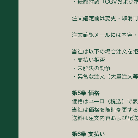
・最終確認（CGVおよび
注⽂確定前は変更・取消可
注⽂確認メールには内容・
当社は以下の場合注⽂を
・⽀払い拒否
・未解決の紛争
・異常な注⽂（⼤量注⽂
第5条 価格
価格はユーロ（税込）で
当社は価格を随時変更す
送料は注⽂内容および配
第6条 ⽀払い