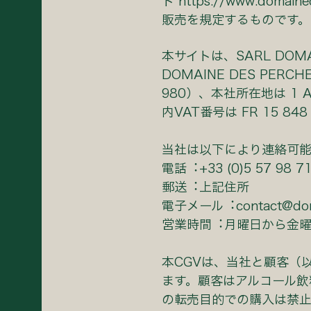
ト
https://www.domaine
販売を規定するものです。
本サイトは、SARL DOM
DOMAINE DES PE
980）、本社所在地は 1 Arnau
内VAT番号は FR 15 848
当社は以下により連絡可
電話︓+33 (0)5 57 9
郵送︓上記住所
電⼦メール︓
contact@do
営業時間︓⽉曜⽇から⾦曜⽇
本CGVは、当社と顧客（
ます。顧客はアルコール飲
の転売⽬的での購⼊は禁⽌