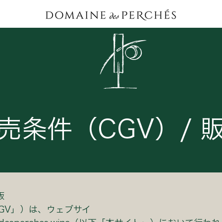
売条件（CGV）/ 
版
GV」）は、ウェブサイ