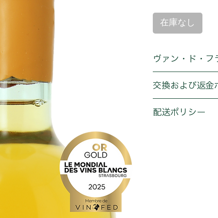
在庫なし
ヴァン・ド・フ
アッサンブラージュ
交換および返金
セミヨン100%
オンライン規約をご
テロワール
配送ポリシー
粘土・ローム質土壌
オンライン規約をご
熟成について
フランス産オーク樽
テイスティングコメ
口に含むたびに響き
ポエムのように、と
い。その芳ばしいア
惑のワインです。