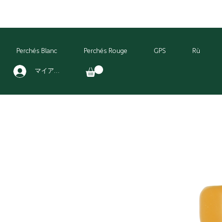
Perchés Blanc
Perchés Rouge
GPS
Rù
マイアカウント