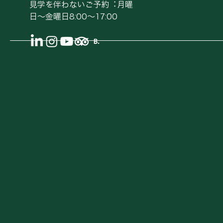
⾒学を伴わないご予約︓⽉曜
⽇〜⾦曜⽇8:00〜17:00