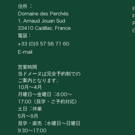
住所︓
P
Domaine des Perchés
P
1, Arnaud Jouan Sud
33410 Cadillac, France
G
電話：
+33 (0)5 57 98 71 60
E-mail
営業時間
当ドメーヌは完全予約制での
ご案内となります。
10⽉〜4⽉
⽉曜⽇〜⾦曜⽇︓8:00〜
17:00（⾒学・ご予約対応）
⼟⽇︓休業
5⽉〜9⽉
⾒学・直売︓⽔曜⽇〜⽇曜⽇
9:30〜17:00