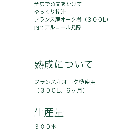
全房で時間をかけて
ゆっくり搾汁
フランス産オーク樽（３００L）
内でアルコール発酵
熟成について
フランス産オーク樽使用
（３００L、６ヶ月）
生産量
３００本