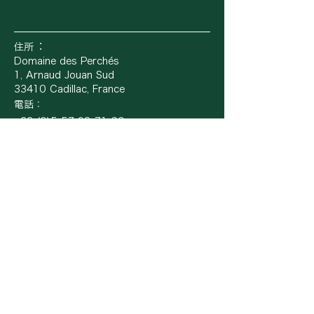
住所︓
Domaine des Perchés
1, Arnaud Jouan Sud
33410 Cadillac, France
電話：
+33 (0)5 57 98 71 60
E-mail
営業時間
当ドメーヌは完全予約制でのご案内となります。
10⽉〜4⽉
⽉曜⽇〜⾦曜⽇︓8:00〜17:00（⾒学・ご
予約対応）
⼟⽇︓休業
5⽉〜9⽉
⾒学・直売︓⽔曜⽇〜⽇曜⽇9:30〜17:00
⾒学を伴わないご予約︓⽉曜⽇〜⾦曜⽇
8:00〜17:00