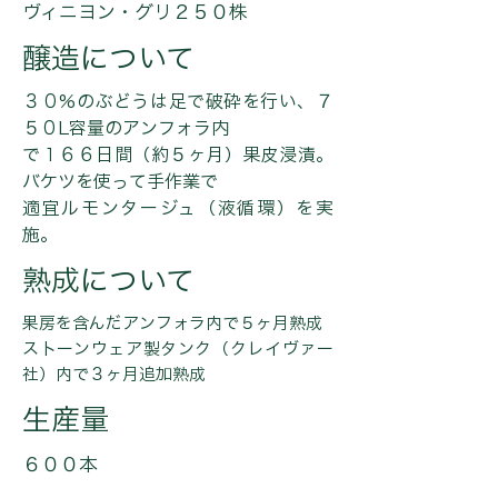
ヴィニヨン・グリ２５０株
醸造について
３０%のぶどうは足で破砕を行い、７
５０L容量のアンフォラ内
で１６６日間（約５ヶ月）果皮浸漬。
バケツを使って手作業で
適宜ルモンタージュ（液循環）を実
施。
熟成について
果房を含んだアンフォラ内で５ヶ月熟成
ストーンウェア製タンク（クレイヴァー
社）内で３ヶ月追加熟成
生産量
６００本